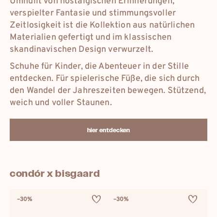
Umhüllt von nostalgischen Erinnerungen,
verspielter Fantasie und stimmungsvoller
Zeitlosigkeit ist die Kollektion aus natürlichen
Materialien gefertigt und im klassischen
skandinavischen Design verwurzelt.
Schuhe für Kinder, die Abenteuer in der Stille
entdecken. Für spielerische Füße, die sich durch
den Wandel der Jahreszeiten bewegen. Stützend,
weich und voller Staunen.
hier entdecken
condór x bisgaard
–30%
–30%
–