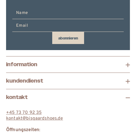
E-
Mail
hier
eingeben
abonnieren
information
kundendienst
kontakt
+45 73 70 92 35
kontakt@bisgaardshoes.de
Öffnungszeiten
: