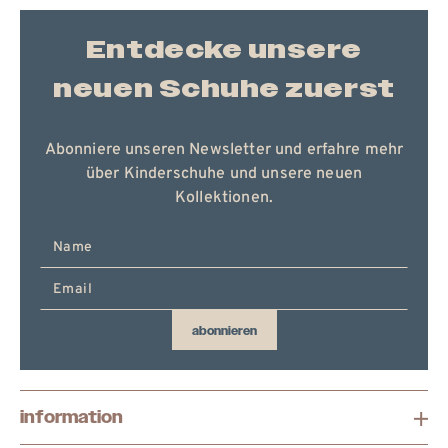
Entdecke unsere
neuen Schuhe zuerst
Abonniere unseren Newsletter und erfahre mehr
über Kinderschuhe und unsere neuen
Kollektionen.
E-
Mail
hier
eingeben
abonnieren
information
eur
deutschland