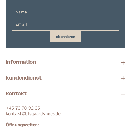
E-
Mail
hier
eingeben
abonnieren
information
kundendienst
kontakt
+45 73 70 92 35
kontakt@bisgaardshoes.de
Öffnungszeiten
: