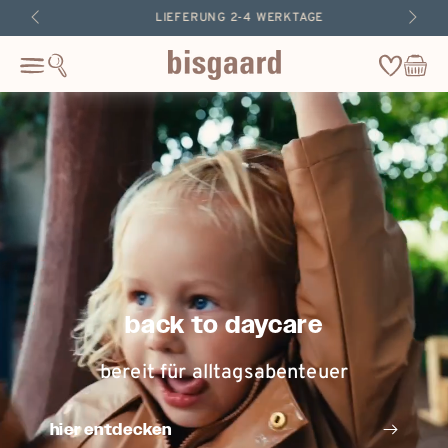
zum
LIEFERUNG 2-4 WERKTAGE
inhalt
springen
Wishlist
Warenkor
Cart
back to daycare
bereit für alltagsabenteuer
hier entdecken