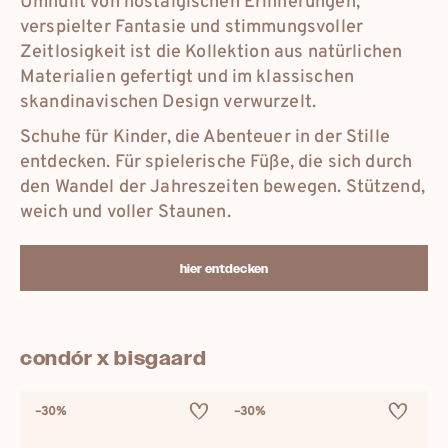
Umhüllt von nostalgischen Erinnerungen,
verspielter Fantasie und stimmungsvoller
Zeitlosigkeit ist die Kollektion aus natürlichen
Materialien gefertigt und im klassischen
skandinavischen Design verwurzelt.
Schuhe für Kinder, die Abenteuer in der Stille
entdecken. Für spielerische Füße, die sich durch
den Wandel der Jahreszeiten bewegen. Stützend,
weich und voller Staunen.
hier entdecken
condór x bisgaard
–30%
–30%
–