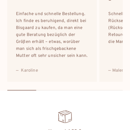
Einfache und schnelle Bestellung.
Schnelle L
Ich finde es beruhigend, direkt bei
Rücksende
Bisgaard zu kaufen, da man eine
(Rücksend
gute Beratung bezüglich der
Retourensc
Größen erhält – etwas, worüber
die Marke 
man sich als frischgebackene
Mutter oft sehr unsicher sein kann.
— Karoline
— Malene