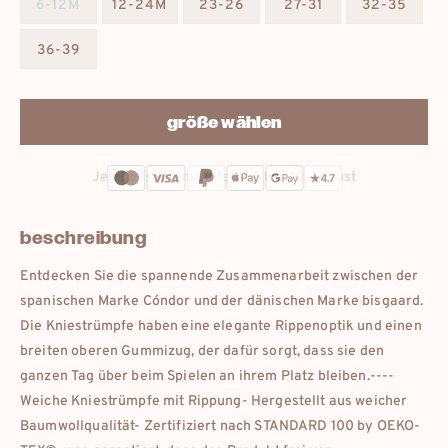
6-12M
12-24M
23-26
27-31
32-35
36-39
größe wählen
Jetzt bestellen: Lieferung bis:
10. August
beschreibung
Entdecken Sie die spannende Zusammenarbeit zwischen der
spanischen Marke Cóndor und der dänischen Marke bisgaard.
Die Kniestrümpfe haben eine elegante Rippenoptik und einen
breiten oberen Gummizug, der dafür sorgt, dass sie den
ganzen Tag über beim Spielen an ihrem Platz bleiben.----
Weiche Kniestrümpfe mit Rippung- Hergestellt aus weicher
Baumwollqualität- Zertifiziert nach STANDARD 100 by OEKO-