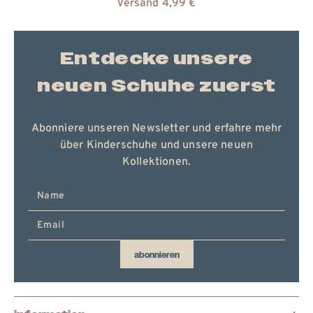
Versand 4,99 €
Entdecke unsere
neuen Schuhe zuerst
Abonniere unseren Newsletter und erfahre mehr
über Kinderschuhe und unsere neuen
Kollektionen.
E-
Mail
hier
eingeben
abonnieren