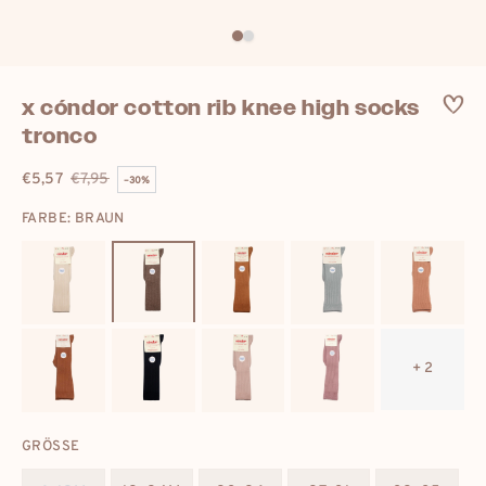
x cóndor cotton rib knee high socks
tronco
€5,57
€7,95
–30%
Verkaufspreis
Regulärer
FARBE: BRAUN
Preis
+ 2
GRÖSSE