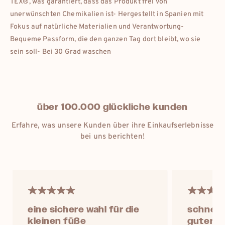
TEX®, was garantiert, dass das Produkt frei von
unerwünschten Chemikalien ist- Hergestellt in Spanien mit
Fokus auf natürliche Materialien und Verantwortung-
Bequeme Passform, die den ganzen Tag dort bleibt, wo sie
sein soll- Bei 30 Grad waschen
eur
deutschland
über 100.000 glückliche kunden
Erfahre, was unsere Kunden über ihre Einkaufserlebnisse
eur
france
bei uns berichten!
eur
international
dkk
danmark
eine sichere wahl für die
schnelle
kleinen füße
guter r