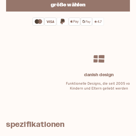
größe wählen
Jetzt bestellen: Lieferung bis:
11. August
handmade shoes
Jeder Schuh wird liebevoll aus
verantwortungsvoll ausgewählten
Materialien handgefertigt
spezifikationen