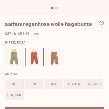
aarhus regenhose wolle hagebutte
€27,48
€54,95
–50%
Verkaufspreis
Regulärer
FARBE: ROSA
Preis
GRÖSSE
92
98
104
110/116
122/128
134/140