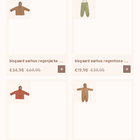
dkk
danmark
bisgaard aarhus regenjacke karamell
bisgaard aarhus regenhose palmengrün
€34,98
€69,95
€19,98
€39,95
Verkaufspreis
Regulärer
Verkaufspreis
Regulärer
Preis
Preis