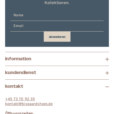
Kollektionen.
E-
Mail
hier
eingeben
abonnieren
information
kundendienst
kontakt
+45 73 70 92 35
kontakt@bisgaardshoes.de
Öffnungszeiten
: