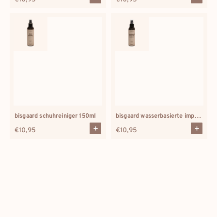
Preis
Preis
bisgaard wasserbasierte imprägnierung 150ml
bisgaard schuhreiniger 150ml
Regulärer
€10,95
Regulärer
€10,95
Preis
Preis