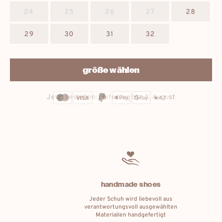
24
25
26
27
28
29
30
31
32
größe wählen
Jetzt bestellen: Lieferung bis:
8. August
handmade shoes
Jeder Schuh wird liebevoll aus
verantwortungsvoll ausgewählten
Materialien handgefertigt