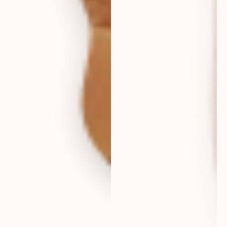
eur
deutschland
eur
france