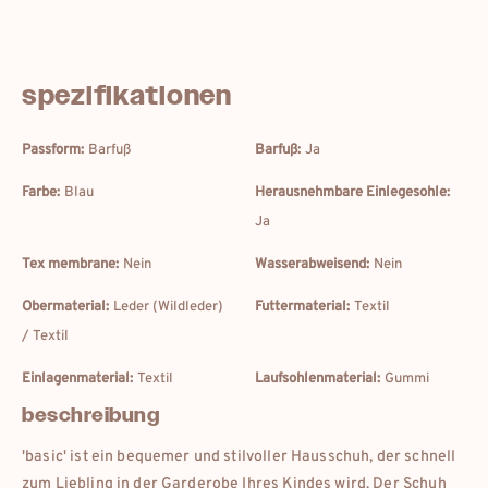
spezifikationen
Passform:
Barfuß
Barfuß:
Ja
Farbe:
Blau
Herausnehmbare Einlegesohle:
Ja
Tex membrane:
Nein
Wasserabweisend:
Nein
Obermaterial:
Leder (Wildleder)
Futtermaterial:
Textil
/ Textil
Einlagenmaterial:
Textil
Laufsohlenmaterial:
Gummi
beschreibung
'basic' ist ein bequemer und stilvoller Hausschuh, der schnell
zum Liebling in der Garderobe Ihres Kindes wird. Der Schuh