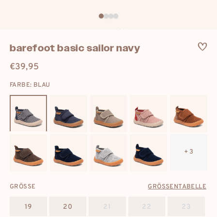
barefoot basic sailor navy
€39,95
Regulärer
Preis
FARBE: BLAU
+ 3
GRÖSSE
GRÖSSENTABELLE
19
20
21
22
23