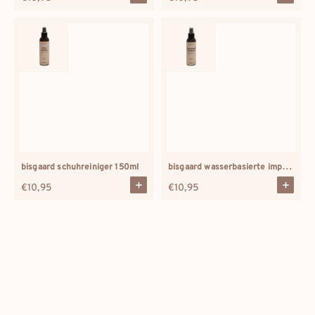
Preis
Preis
bisgaard wasserbasierte imprägnierung 150ml
bisgaard schuhreiniger 150ml
Regulärer
€10,95
Regulärer
€10,95
Preis
Preis