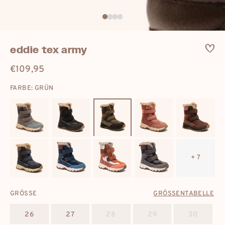
eddie tex army
€109,95
Regulärer
Preis
FARBE: GRÜN
+ 7
GRÖSSE
GRÖSSENTABELLE
26
27
28
29
30