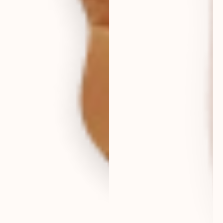
eur
deutschland
eur
france