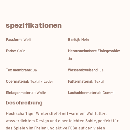
spezifikationen
Passform:
Weit
Barfuß:
Nein
Farbe:
Grün
Herausnehmbare Einlegesohle:
Ja
Tex membrane:
Ja
Wasserabweisend:
Ja
Obermaterial:
Textil / Leder
Futtermaterial:
Textil
Einlagenmaterial:
Wolle
Laufsohlenmaterial:
Gummi
beschreibung
Hochschaftiger Winterstiefel mit warmem Wollfutter,
wasserdichtem Design und einer leichten Sohle, perfekt für
das Spielen im Freien und aktive Füße auf den vielen