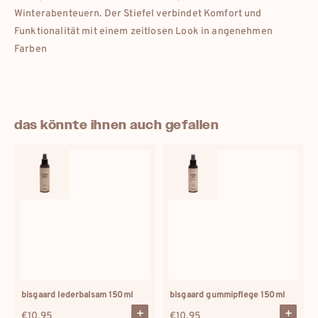
Winterabenteuern. Der Stiefel verbindet Komfort und
Funktionalität mit einem zeitlosen Look in angenehmen
Farben
das könnte ihnen auch gefallen
bisgaard lederbalsam 150ml
bisgaard gummipflege 150ml
Regulärer
€10,95
Regulärer
€10,95