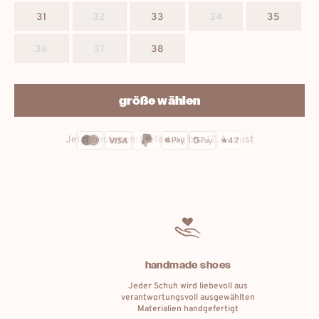
31
32
33
34
35
36
37
38
größe wählen
Jetzt bestellen: Lieferung bis:
12. August
handmade shoes
Jeder Schuh wird liebevoll aus
verantwortungsvoll ausgewählten
Materialien handgefertigt