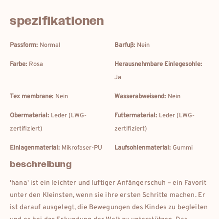
spezifikationen
Passform:
Normal
Barfuß:
Nein
Farbe:
Rosa
Herausnehmbare Einlegesohle:
Ja
Tex membrane:
Nein
Wasserabweisend:
Nein
Obermaterial:
Leder (LWG-
Futtermaterial:
Leder (LWG-
zertifiziert)
zertifiziert)
Einlagenmaterial:
Mikrofaser-PU
Laufsohlenmaterial:
Gummi
beschreibung
'hana' ist ein leichter und luftiger Anfängerschuh – ein Favorit
unter den Kleinsten, wenn sie ihre ersten Schritte machen. Er
ist darauf ausgelegt, die Bewegungen des Kindes zu begleiten