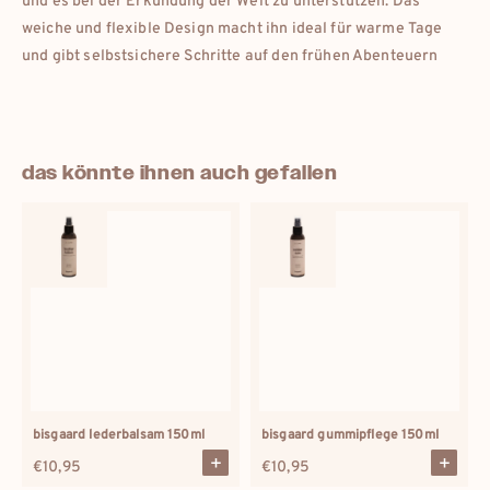
und es bei der Erkundung der Welt zu unterstützen. Das
weiche und flexible Design macht ihn ideal für warme Tage
und gibt selbstsichere Schritte auf den frühen Abenteuern
das könnte ihnen auch gefallen
bisgaard lederbalsam 150ml
bisgaard gummipflege 150ml
Regulärer
€10,95
Regulärer
€10,95