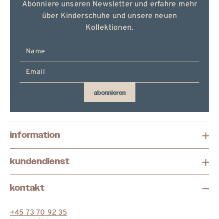
Abonniere unseren Newsletter und erfahre mehr
über Kinderschuhe und unsere neuen
Kollektionen.
E-
Mail
hier
eingeben
abonnieren
information
kundendienst
kontakt
+45 73 70 92 35