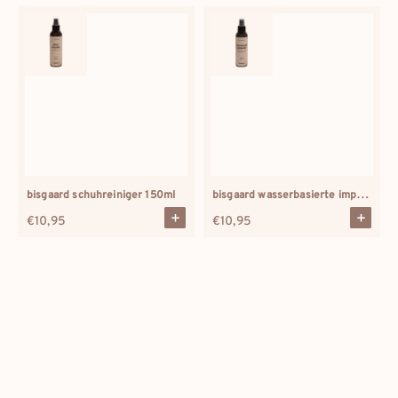
Preis
Preis
bisgaard wasserbasierte imprägnierung 150ml
bisgaard schuhreiniger 150ml
Regulärer
€10,95
Regulärer
€10,95
Preis
Preis