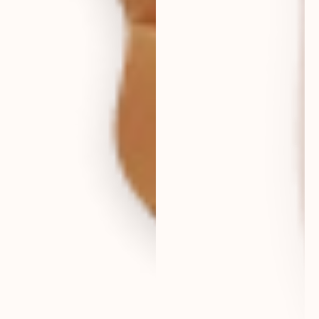
eur
deutschland
eur
france