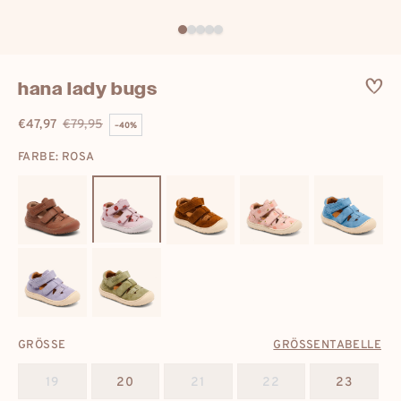
hana lady bugs
€47,97
€79,95
–40%
Verkaufspreis
Regulärer
FARBE: ROSA
Preis
GRÖSSE
GRÖSSENTABELLE
19
20
21
22
23