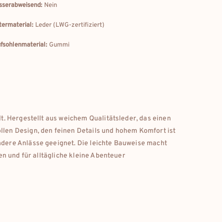
serabweisend:
Nein
termaterial:
Leder (LWG-zertifiziert)
fsohlenmaterial:
Gummi
elt. Hergestellt aus weichem Qualitätsleder, das einen
llen Design, den feinen Details und hohem Komfort ist
ondere Anlässe geeignet. Die leichte Bauweise macht
ten und für alltägliche kleine Abenteuer
eur
deutschland
eur
france