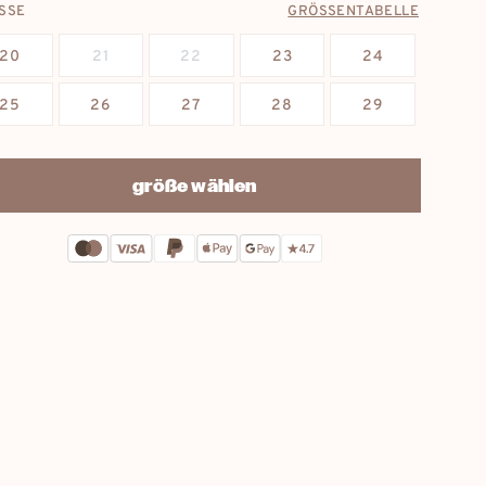
SSE
GRÖSSENTABELLE
20
21
22
23
24
25
26
27
28
29
größe wählen
Jetzt bestellen: Lieferung bis:
10. August