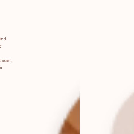
und
d
dauer,
en