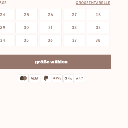
SSE
GRÖSSENTABELLE
24
25
26
27
28
29
30
31
32
33
34
35
36
37
38
größe wählen
Jetzt bestellen: Lieferung bis:
12. August