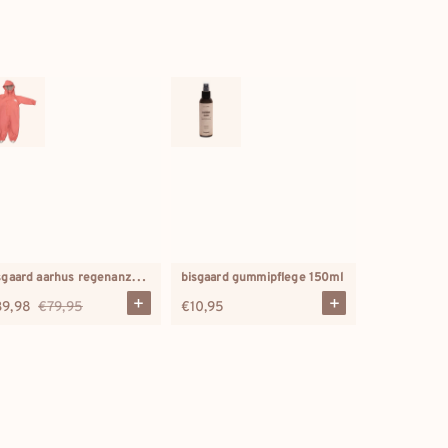
b
isgaard aarhus regenanzug rhabarbersorbet
bisgaard gummipflege 150ml
39,98
€79,95
Regulärer
€10,95
rkaufspreis
Regulärer
Preis
eur
deutschland
Preis
eur
france