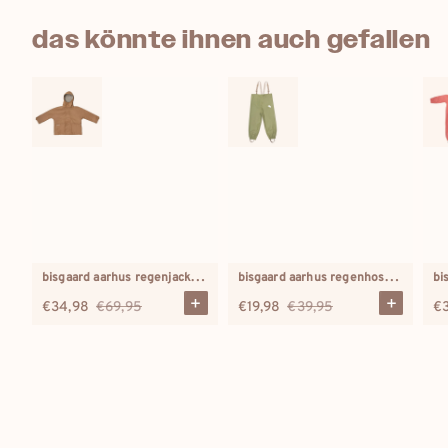
das könnte ihnen auch gefallen
b
isgaard aarhus regenjacke karamell
b
isgaard aarhus regenhose palmengrün
€34,98
€69,95
€19,98
€39,95
€
Verkaufspreis
Regulärer
Verkaufspreis
Regulärer
Ve
Preis
Preis