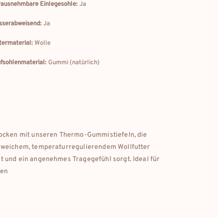
ausnehmbare Einlegesohle:
Ja
serabweisend:
Ja
termaterial:
Wolle
fsohlenmaterial:
Gummi (natürlich)
rocken mit unseren Thermo-Gummistiefeln, die
t weichem, temperaturregulierendem Wollfutter
t und ein angenehmes Tragegefühl sorgt. Ideal für
ben