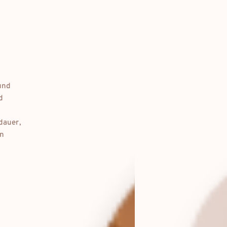
eur
international
dkk
danmark
und
d
dauer,
en