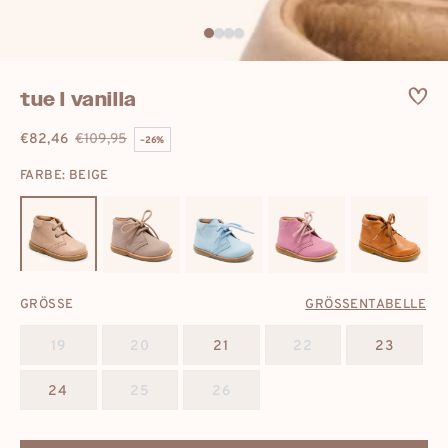
tue l vanilla
€82,46
€109,95
–26%
Verkaufspreis
Regulärer
FARBE: BEIGE
Preis
GRÖSSE
GRÖSSENTABELLE
19
20
21
22
23
24
25
26