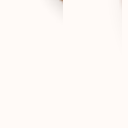
eur
france
eur
international
dkk
danmark