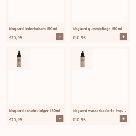
bisgaard lederbalsam 150ml
bisgaard gummipflege 150ml
Regulärer
€10,95
Regulärer
€10,95
Preis
Preis
bisgaard wasserbasierte imprägnierung 150ml
bisgaard schuhreiniger 150ml
Regulärer
€10,95
Regulärer
€10,95
Preis
Preis