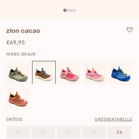
zion cacao
€69,95
Regulärer
Preis
FARBE: BRAUN
GRÖSSE
GRÖSSENTABELLE
22
23
24
25
26