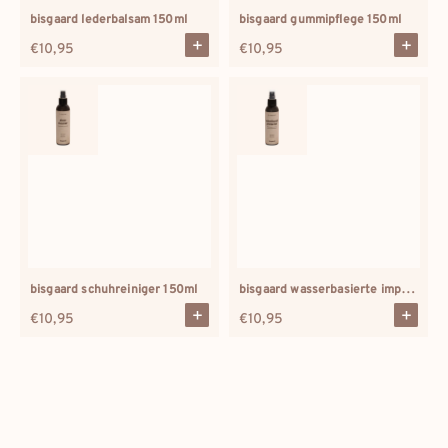
bisgaard lederbalsam 150ml
bisgaard gummipflege 150ml
Regulärer
€10,95
Regulärer
€10,95
Preis
Preis
bisgaard wasserbasierte imprägnierung 150ml
bisgaard schuhreiniger 150ml
Regulärer
€10,95
Regulärer
€10,95
Preis
Preis