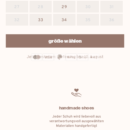
27
28
29
30
31
32
33
34
35
36
größe wählen
Jetzt bestellen: Lieferung bis:
10. August
handmade shoes
Jeder Schuh wird liebevoll aus
verantwortungsvoll ausgewählten
Materialien handgefertigt