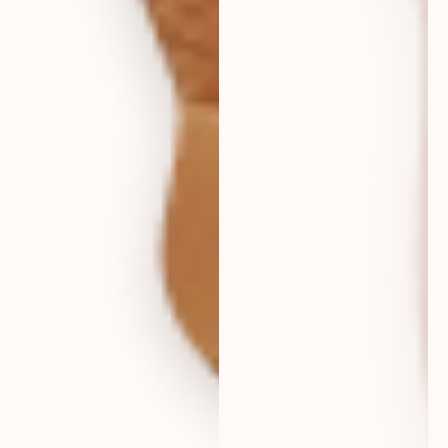
eur
deutschland
eur
france