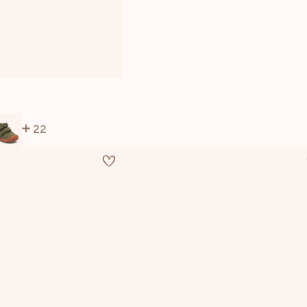
eur
international
dkk
danmark
22