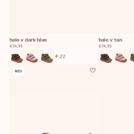
hale
hale
hale v dark blue
hale v tan
v
v
Regulärer
€74,95
Regulärer
€74,95
Preis
Preis
dark
tan
22
blue
NEU