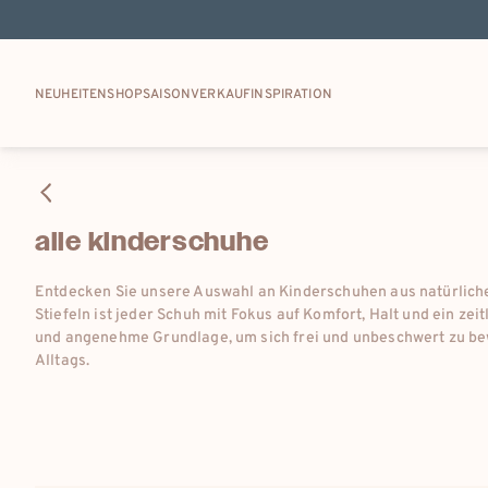
zum
inhalt
springen
NEUHEITEN
SHOP
SAISONVERKAUF
INSPIRATION
kollektion:
alle kinderschuhe
Entdecken Sie unsere Auswahl an Kinderschuhen aus natürlichen
Stiefeln ist jeder Schuh mit Fokus auf Komfort, Halt und ein ze
und angenehme Grundlage, um sich frei und unbeschwert zu be
Alltags.