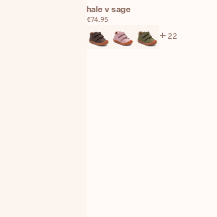
hale
hale v sage
v
Regulärer
€74,95
Preis
sage
22